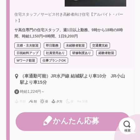
住宅スタッフ／サービス付き高齢者向け住宅【アルバイト・パー
ト】
サ高住専門の住宅スタッフ、週1日以上勤務、9時から18時の8時
間、時給1,150円×8時間、1日9,200円
主婦・主夫歓迎
即日勤務
未経験者歓迎
交通費支給
日祝給料アップ
社員登用あり
研修制度あり
経験者歓迎
Wワーク歓迎
仕事ブランクOK
（車通勤可能）JR水戸線 結城駅より車10分 JR小山
駅より車15分
時給1,224円～
早朝
朝
昼
夕方
夜
深夜
かんたん応募
検索