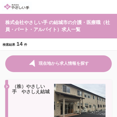
株式会社やさしい手 の結城市の介護・医療職（社
員・パート・アルバイト）求人一覧
14
検索結果
件
現在地から求人情報を探す
（株）やさしい
手 やさしえ結城