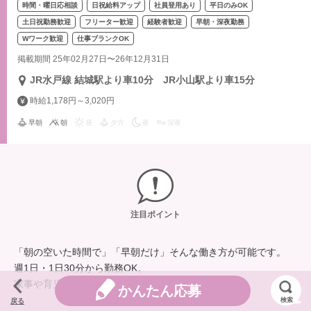
時間・曜日応相談
日祝給料アップ
社員登用あり
平日のみOK
土日祝勤務歓迎
フリーター歓迎
経験者歓迎
早朝・深夜勤務
Wワーク歓迎
仕事ブランクOK
掲載期間 25年02月27日〜26年12月31日
JR水戸線 結城駅より車10分 JR小山駅より車15分
時給1,178円～3,020円
早朝
朝
昼
夕方
夜
深夜
注目ポイント
「朝の空いた時間で」「早朝だけ」そんな働き方が可能です。
週1日・1日30分から勤務OK。
家事や育児の合間を有効活用しませんか？
かんたん応募
検索
戻る