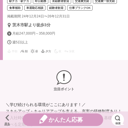
駅チカ・駅ナカ
即日勤務
未経験者歓迎
交通費支給
交通費一部支給
食事補助
車通勤応相談
経験者歓迎
仕事ブランクOK
掲載期間 24年12月24日〜26年12月31日
茨木市駅より徒歩3分
月給247,000円～358,000円
週5日以上
早朝
朝
昼
夕方
夜
深夜
注目ポイント
＼学び続けられる環境がここにあります！／
スキルアップ・キャリアアップを支える、充実の研修制度あり！
・入社時CM研修（入社時）／初任者研修（奇数月）：基礎から
かんたん応募
学べる定期研修
検索
戻る