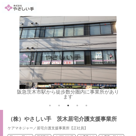
阪急茨木市駅から徒歩数分圏内に事業所があり
チー
ます
（株）やさしい手 茨木居宅介護支援事業所
ケアマネジャー／居宅介護支援事業所【正社員】