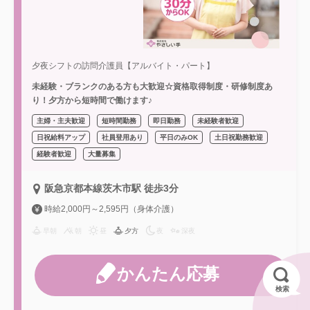
夕夜シフトの訪問介護員【アルバイト・パート】
未経験・ブランクのある方も大歓迎☆資格取得制度・研修制度あ
り！夕方から短時間で働けます♪
主婦・主夫歓迎
短時間勤務
即日勤務
未経験者歓迎
日祝給料アップ
社員登用あり
平日のみOK
土日祝勤務歓迎
経験者歓迎
大量募集
阪急京都本線茨木市駅 徒歩3分
時給2,000円～2,595円（身体介護）
早朝
朝
昼
夕方
夜
深夜
かんたん応募
検索