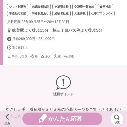
シフト制勤務
未経験者歓迎
交通費支給
交通費一部支給
食事補助
車通勤応相談
研修制度あり
経験者歓迎
大量募集
仕事ブランクOK
掲載期間 25年09月25日〜26年12月31日
味美駅より徒歩15分 楠三丁目バス停より徒歩5分
月給269,000円～354,000円
週5日以上
早朝
朝
昼
夕方
夜
深夜
注目ポイント
やさしい手 看多機かえりえ楠の応募ページをご覧下さりありが
とうございます。
かんたん応募
検索
戻る