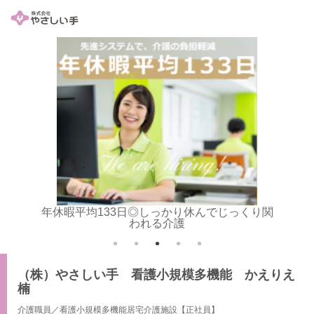
年休暇平均133日◎しっかり休んでじっくり関
入浴介
われる介護
（株）やさしい手 看護小規模多機能 かえりえ
楠
介護職員／看護小規模多機能居宅介護施設【正社員】