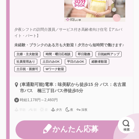
夕夜シフトの訪問介護員／サービス付き高齢者向け住宅【アルバ
イト・パート】
未経験・ブランクのある方も大歓迎！夕方から短時間で働けます♪
主婦・主夫歓迎
時間・曜日応相談
即日勤務
日祝給料アップ
社員登用あり
土日のみOK
平日のみOK
経験者歓迎
土日祝・面接可
Wワーク歓迎
(車通勤可能)電車：味美駅から徒歩15 分 バス：名古屋
市バス 楠三丁目バス停徒歩5分
時給1,178円～2,460円
早朝
朝
昼
夕方
夜
深夜
かんたん応募
検索