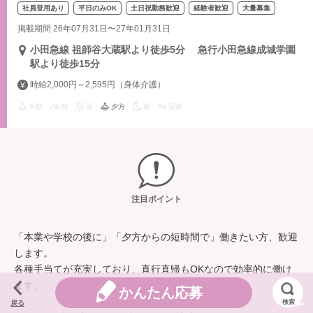
社員登用あり
平日のみOK
土日祝勤務歓迎
経験者歓迎
大量募集
掲載期間 26年07月31日〜27年01月31日
小田急線 祖師谷大蔵駅より徒歩5分 急行小田急線成城学園
駅より徒歩15分
時給2,000円～2,595円（身体介護）
早朝
朝
昼
夕方
夜
深夜
注目ポイント
「本業や学校の後に」「夕方からの短時間で」働きたい方、歓迎
します。
各種手当てが充実しており、直行直帰もOKなので効率的に働け
ます。
かんたん応募
検索
戻る