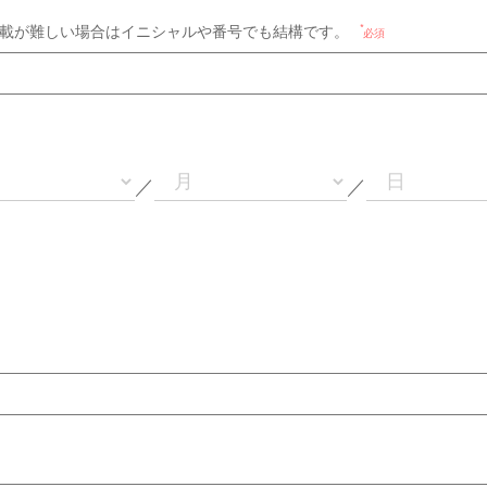
載が難しい場合はイニシャルや番号でも結構です。
必須
／
／