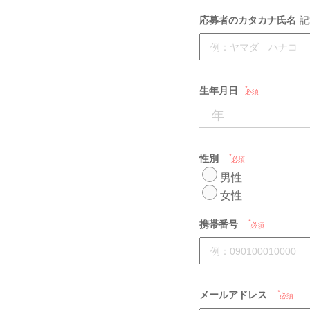
応募者のカタカナ氏名
記
生年月日
必須
性別
必須
男性
女性
携帯番号
必須
メールアドレス
必須