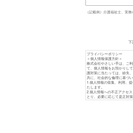
（記載例）介護福祉士、実務
下
プライバシーポリシー
＜個人情報保護方針＞
株式会社やさしい手は、ご利
て、個人情報をお預かりして
護対策に当たっては、紛失、
共に、社会的な倫理に基づい
1.個人情報の収集、利用、
たします。
2.個人情報への不正アクセ
とり、必要に応じて是正対策
3.個人情報に関する法令お
4.個人情報保護対策は、定
5.問い合わせに対応するた
本方針は、弊社の全従業員
（個人情報の収集、利用及び
1.個人情報の収集は、介護