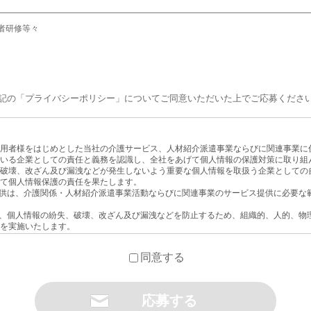
者研修等々
記の「プライバシーポリシー」についてご同意いただいた上でご応募くださ
用者様をはじめとした当社の介護サービス、人材紹介派遣事業ならびに関連事業に
いる企業としての責任と義務を認識し、全社をあげて個人情報の保護対策に取り組
破壊、改ざん及び漏洩などが発生しないよう重要な個人情報を取扱う企業としての
て個人情報保護の責任を果たします。
提供は、介護関係・人材紹介派遣事業活動ならびに関連事業のサービス提供に必要な
ス、個人情報の紛失、破壊、改ざん及び漏洩などを防止するため、組織的、人的、物
を実施いたします。
よびその他の規範を遵守いたします。
期的な見直しを繰り返し、継続的な改善活動につなげていきます。
同意する
めの体制を整え、疑問・質問などには、誠意を持って対応いたします。
に周知させ、教育、啓発に努め、個人情報保護の重要性を啓蒙いたします。
提供）
関係・人材紹介派遣事業活動ならびに関連事業のサービス提供前に、利用目的の範囲