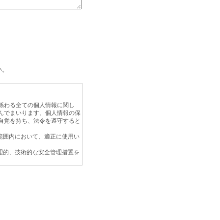
い。
係わる全ての個人情報に関し
んでまいります。個人情報の保
自覚を持ち、法令を遵守すると
範囲内において、適正に使用い
理的、技術的な安全管理措置を
を説明し、 同意を頂いた上で