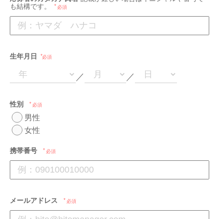
も結構です。
必須
生年月日
必須
／
／
性別
必須
男性
女性
携帯番号
必須
メールアドレス
必須