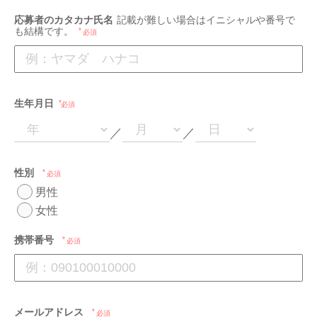
応募者のカタカナ氏名
記載が難しい場合はイニシャルや番号で
も結構です。
必須
生年月日
必須
／
／
性別
必須
男性
女性
携帯番号
必須
メールアドレス
必須