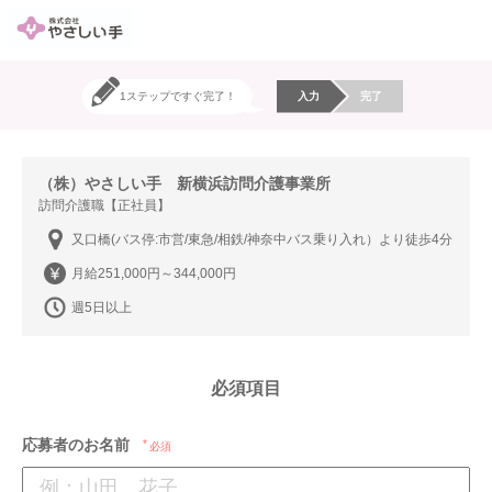
1ステップですぐ完了！
入力
完了
（株）やさしい手 新横浜訪問介護事業所
訪問介護職【正社員】
又口橋(バス停:市営/東急/相鉄/神奈中バス乗り入れ）より徒歩4分
月給251,000円～344,000円
週5日以上
必須項目
応募者のお名前
必須