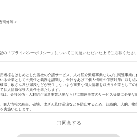
者研修等々
記の「プライバシーポリシー」についてご同意いただいた上でご応募くださ
用者様をはじめとした当社の介護サービス、人材紹介派遣事業ならびに関連事業に
いる企業としての責任と義務を認識し、全社をあげて個人情報の保護対策に取り組
破壊、改ざん及び漏洩などが発生しないよう重要な個人情報を取扱う企業としての
て個人情報保護の責任を果たします。
提供は、介護関係・人材紹介派遣事業活動ならびに関連事業のサービス提供に必要な
ス、個人情報の紛失、破壊、改ざん及び漏洩などを防止するため、組織的、人的、物
を実施いたします。
よびその他の規範を遵守いたします。
期的な見直しを繰り返し、継続的な改善活動につなげていきます。
同意する
めの体制を整え、疑問・質問などには、誠意を持って対応いたします。
に周知させ、教育、啓発に努め、個人情報保護の重要性を啓蒙いたします。