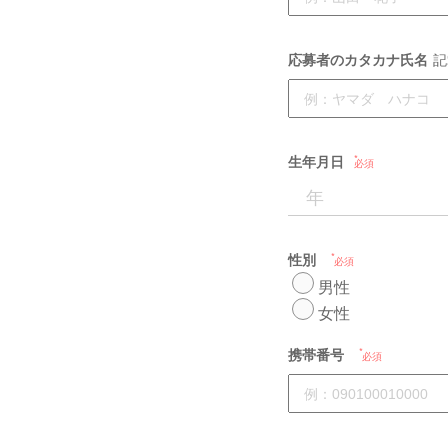
応募者のカタカナ氏名
記
生年月日
必須
性別
必須
男性
女性
携帯番号
必須