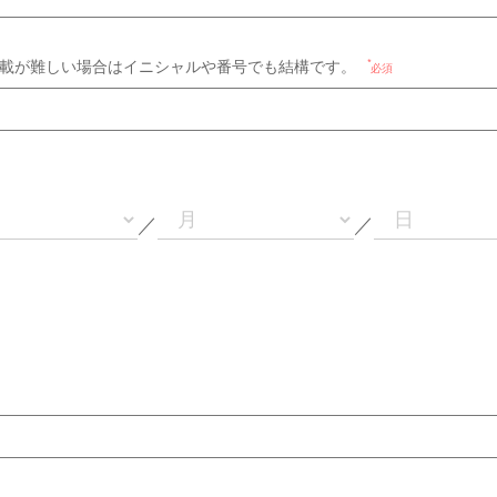
載が難しい場合はイニシャルや番号でも結構です。
必須
／
／