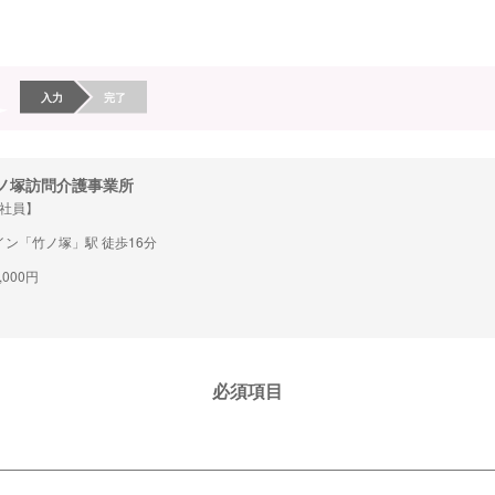
入力
完了
ノ塚訪問介護事業所
社員】
ン「竹ノ塚」駅 徒歩16分
,000円
必須項目