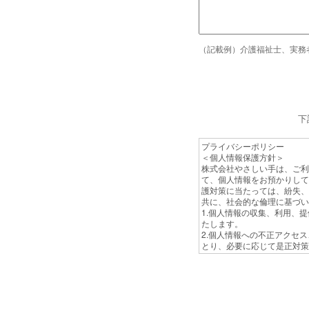
（記載例）介護福祉士、実務
下
プライバシーポリシー
＜個人情報保護方針＞
株式会社やさしい手は、ご利
て、個人情報をお預かりして
護対策に当たっては、紛失、
共に、社会的な倫理に基づい
1.個人情報の収集、利用、
たします。
2.個人情報への不正アクセ
とり、必要に応じて是正対策
3.個人情報に関する法令お
4.個人情報保護対策は、定
5.問い合わせに対応するた
本方針は、弊社の全従業員