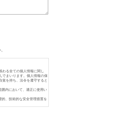
い。
係わる全ての個人情報に関し
んでまいります。個人情報の保
自覚を持ち、法令を遵守すると
範囲内において、適正に使用い
理的、技術的な安全管理措置を