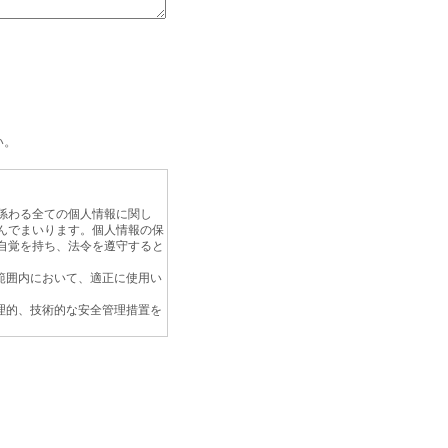
い。
係わる全ての個人情報に関し
んでまいります。個人情報の保
自覚を持ち、法令を遵守すると
範囲内において、適正に使用い
理的、技術的な安全管理措置を
を説明し、 同意を頂いた上で