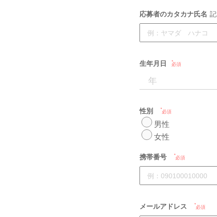
応募者のカタカナ氏名
記
生年月日
必須
性別
必須
男性
女性
携帯番号
必須
メールアドレス
必須