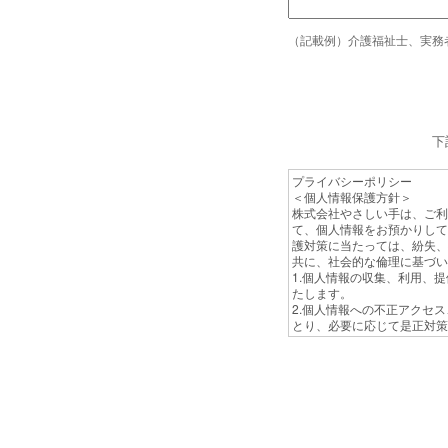
（記載例）介護福祉士、実務
下
プライバシーポリシー
＜個人情報保護方針＞
株式会社やさしい手は、ご利
て、個人情報をお預かりして
護対策に当たっては、紛失、
共に、社会的な倫理に基づい
1.個人情報の収集、利用、
たします。
2.個人情報への不正アクセ
とり、必要に応じて是正対策
3.個人情報に関する法令お
4.個人情報保護対策は、定
5.問い合わせに対応するた
本方針は、弊社の全従業員
（個人情報の収集、利用及び
1.個人情報の収集は、介護