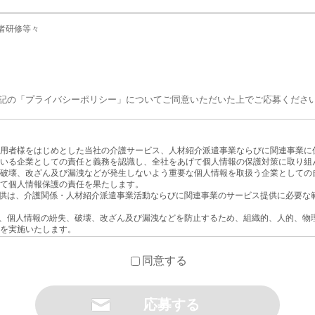
者研修等々
記の「プライバシーポリシー」についてご同意いただいた上でご応募くださ
用者様をはじめとした当社の介護サービス、人材紹介派遣事業ならびに関連事業に
いる企業としての責任と義務を認識し、全社をあげて個人情報の保護対策に取り組
破壊、改ざん及び漏洩などが発生しないよう重要な個人情報を取扱う企業としての
て個人情報保護の責任を果たします。
提供は、介護関係・人材紹介派遣事業活動ならびに関連事業のサービス提供に必要な
ス、個人情報の紛失、破壊、改ざん及び漏洩などを防止するため、組織的、人的、物
を実施いたします。
よびその他の規範を遵守いたします。
期的な見直しを繰り返し、継続的な改善活動につなげていきます。
同意する
めの体制を整え、疑問・質問などには、誠意を持って対応いたします。
に周知させ、教育、啓発に努め、個人情報保護の重要性を啓蒙いたします。
提供）
関係・人材紹介派遣事業活動ならびに関連事業のサービス提供前に、利用目的の範囲