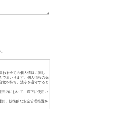
い。
係わる全ての個人情報に関し
んでまいります。個人情報の保
自覚を持ち、法令を遵守すると
範囲内において、適正に使用い
理的、技術的な安全管理措置を