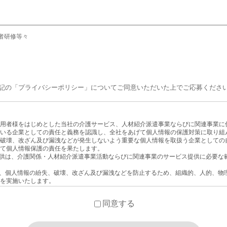
者研修等々
記の「プライバシーポリシー」についてご同意いただいた上でご応募くださ
用者様をはじめとした当社の介護サービス、人材紹介派遣事業ならびに関連事業に
いる企業としての責任と義務を認識し、全社をあげて個人情報の保護対策に取り組
破壊、改ざん及び漏洩などが発生しないよう重要な個人情報を取扱う企業としての
て個人情報保護の責任を果たします。
提供は、介護関係・人材紹介派遣事業活動ならびに関連事業のサービス提供に必要な
ス、個人情報の紛失、破壊、改ざん及び漏洩などを防止するため、組織的、人的、物
を実施いたします。
よびその他の規範を遵守いたします。
期的な見直しを繰り返し、継続的な改善活動につなげていきます。
同意する
めの体制を整え、疑問・質問などには、誠意を持って対応いたします。
に周知させ、教育、啓発に努め、個人情報保護の重要性を啓蒙いたします。