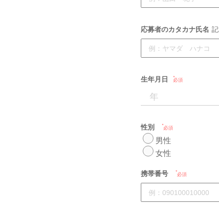
応募者のカタカナ氏名
記
生年月日
必須
性別
必須
男性
女性
携帯番号
必須