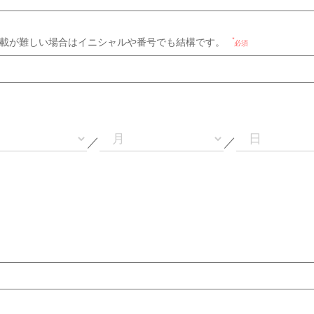
載が難しい場合はイニシャルや番号でも結構です。
必須
／
／