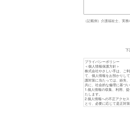
（記載例）介護福祉士、実務
下
プライバシーポリシー
＜個人情報保護方針＞
株式会社やさしい手は、ご利
て、個人情報をお預かりして
護対策に当たっては、紛失、
共に、社会的な倫理に基づい
1.個人情報の収集、利用、
たします。
2.個人情報への不正アクセ
とり、必要に応じて是正対策
3.個人情報に関する法令お
4.個人情報保護対策は、定
5.問い合わせに対応するた
本方針は、弊社の全従業員