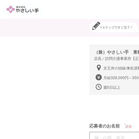
1ステップですぐ完了！
（株）やさしい手 東
店長／訪問介護事業所【正
京王井の頭線/東松原
月給326,000円～350
週5日以上
応募者のお名前
必須