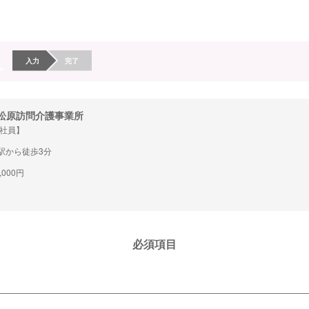
入力
完了
松原訪問介護事業所
社員】
駅から徒歩3分
,000円
必須項目