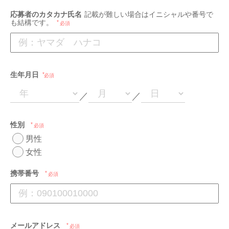
応募者のカタカナ氏名
記載が難しい場合はイニシャルや番号で
も結構です。
必須
生年月日
必須
／
／
性別
必須
男性
女性
携帯番号
必須
メールアドレス
必須