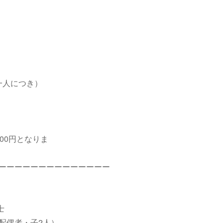
一人につき）
000円となりま
。
ーーーーーーーーーーーーーー
士
・子2人）