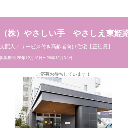
目ポイント
お仕事内容
（株）やさしい手 やさしえ東姫
支配人／サービス付き高齢者向け住宅【正社員】
掲載期間 25年12月10日〜26年12月31日
います！
JR東姫路駅徒歩1分の好立地、
す。