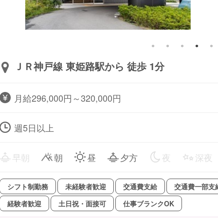
ＪＲ神戸線 東姫路駅から 徒歩 1分
月給296,000円～320,000円
週5日以上
早朝
朝
昼
夕方
夜
深夜
シフト制勤務
未経験者歓迎
交通費支給
交通費一部支
経験者歓迎
土日祝・面接可
仕事ブランクOK