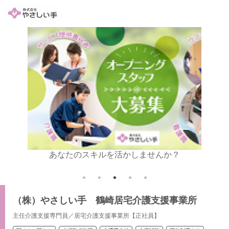
い金10
あなたのスキルを活かしませんか？
4,0
（株）やさしい手 鶴崎居宅介護支援事業所
主任介護支援専門員／居宅介護支援事業所【正社員】