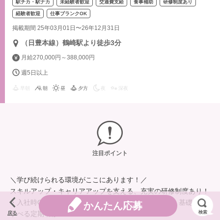
駅チカ・駅ナカ
未経験者歓迎
交通費支給
食事補助
研修制度あり
経験者歓迎
仕事ブランクOK
掲載期間 25年03月01日〜26年12月31日
（日豊本線）鶴崎駅より徒歩3分
月給270,000円～388,000円
週5日以上
早朝
朝
昼
夕方
夜
深夜
注目ポイント
＼学び続けられる環境がここにあります！／
スキルアップ・キャリアアップを支える、充実の研修制度あり！
・入社時CM研修（入社時）／初任者研修（奇数月）：基礎から
かんたん応募
学べる定期研修
検索
戻る