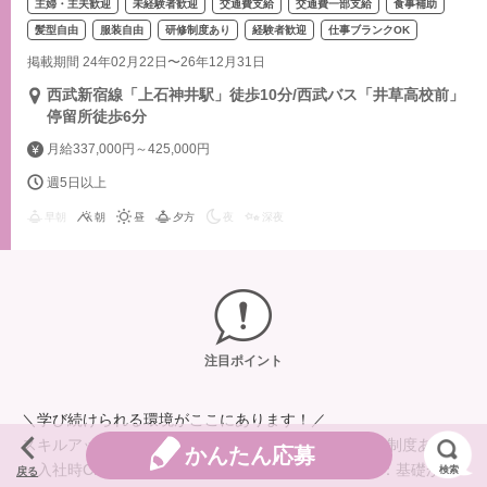
主婦・主夫歓迎
未経験者歓迎
交通費支給
交通費一部支給
食事補助
髪型自由
服装自由
研修制度あり
経験者歓迎
仕事ブランクOK
掲載期間 24年02月22日〜26年12月31日
西武新宿線「上石神井駅」徒歩10分/西武バス「井草高校前」
停留所徒歩6分
月給337,000円～425,000円
週5日以上
早朝
朝
昼
夕方
夜
深夜
注目ポイント
＼学び続けられる環境がここにあります！／
スキルアップ・キャリアアップを支える、充実の研修制度あり！
かんたん応募
・入社時CM研修（入社時）／初任者研修（奇数月）：基礎から
検索
戻る