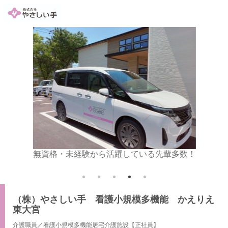
気が大切
無資格・未経験から活躍している先輩多数！
送迎業
（株）やさしい手 看護小規模多機能 かえりえ
東大宮
介護職員／看護小規模多機能居宅介護施設【正社員】