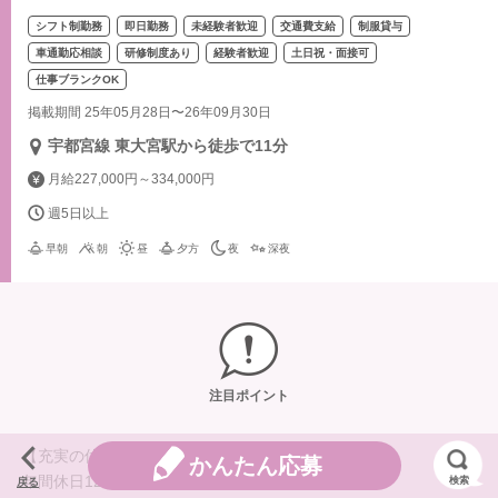
シフト制勤務
即日勤務
未経験者歓迎
交通費支給
制服貸与
車通勤応相談
研修制度あり
経験者歓迎
土日祝・面接可
仕事ブランクOK
掲載期間 25年05月28日〜26年09月30日
宇都宮線 東大宮駅から徒歩で11分
月給227,000円～334,000円
週5日以上
早朝
朝
昼
夕方
夜
深夜
注目ポイント
【充実の休日・休暇制度】
かんたん応募
年間休日124日
検索
戻る