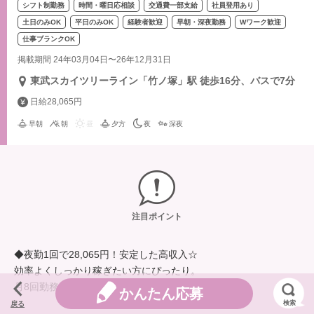
シフト制勤務
時間・曜日応相談
交通費一部支給
社員登用あり
土日のみOK
平日のみOK
経験者歓迎
早朝・深夜勤務
Wワーク歓迎
仕事ブランクOK
掲載期間 24年03月04日〜26年12月31日
東武スカイツリーライン「竹ノ塚」駅 徒歩16分、バスで7分
日給28,065円
早朝
朝
昼
夕方
夜
深夜
注目ポイント
◆夜勤1回で28,065円！安定した高収入☆
効率よくしっかり稼ぎたい方にぴったり。
月8回勤務でも月収22万円以上が可能です。
かんたん応募
検索
戻る