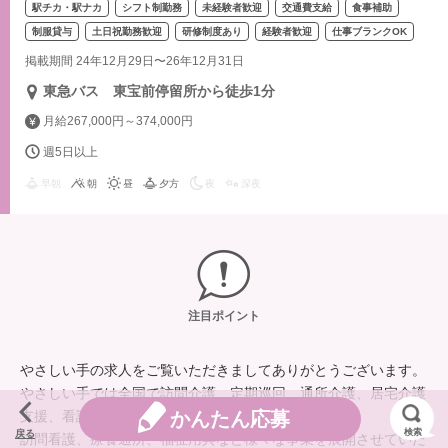
駅チカ・駅ナカ
シフト制勤務
未経験者歓迎
交通費支給
食事補助
制服貸与
土日祝勤務歓迎
研修制度あり
経験者歓迎
仕事ブランクOK
掲載期間 24年12月29日〜26年12月31日
東急バス 東宝前停留所から徒歩1分
月給267,000円～374,000円
週5日以上
早朝
朝
昼
夕方
夜
深夜
注目ポイント
やさしい手の求人をご覧いただきましてありがとうございます。
やさしい手では全国で訪問介護、定期巡回、通所介護、居宅介護
支援、看護小規模多機能型居宅介護、
かんたん応募
検索
戻る
訪問看護、療養通所、福祉用具など様々な事業を展開させていた