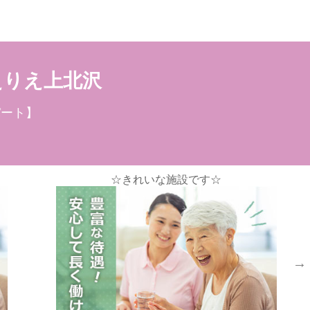
応募情報
えりえ上北沢
パート】
す☆
高時給のパート求人です！