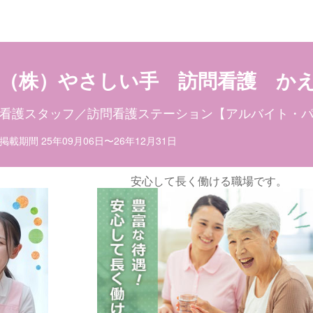
目ポイント
お仕事内容
（株）やさしい手 訪問看護 か
看護スタッフ／訪問看護ステーション【アルバイト・
掲載期間 25年09月06日〜26年12月31日
ける職場です。
☆きれいな施設で