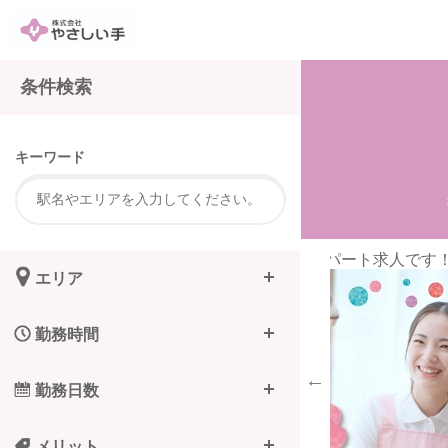
注
条件検索
キーワード
給のパート求人です！
安心して長く働
エリア
勤務時間
勤務日数
メリット