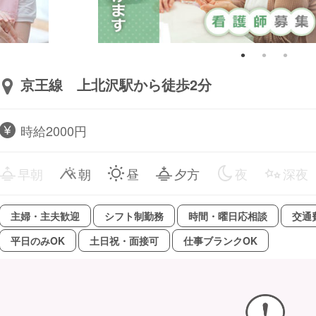
京王線 上北沢駅から徒歩2分
時給2000円
早朝
朝
昼
夕方
夜
深夜
主婦・主夫歓迎
シフト制勤務
時間・曜日応相談
交通
平日のみOK
土日祝・面接可
仕事ブランクOK