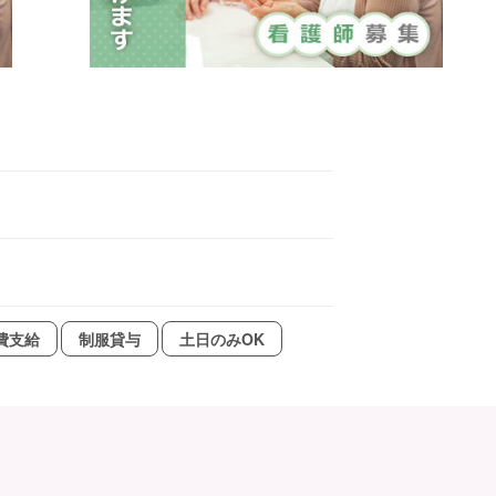
費支給
制服貸与
土日のみOK