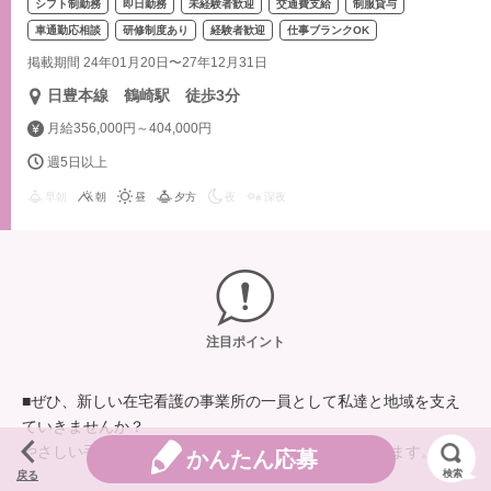
シフト制勤務
即日勤務
未経験者歓迎
交通費支給
制服貸与
車通勤応相談
研修制度あり
経験者歓迎
仕事ブランクOK
掲載期間 24年01月20日〜27年12月31日
日豊本線 鶴崎駅 徒歩3分
月給356,000円～404,000円
週5日以上
早朝
朝
昼
夕方
夜
深夜
注目ポイント
■ぜひ、新しい在宅看護の事業所の一員として私達と地域を支え
ていきませんか？
やさしい手は、あなたのそのチカラをお待ちしております。
かんたん応募
検索
戻る