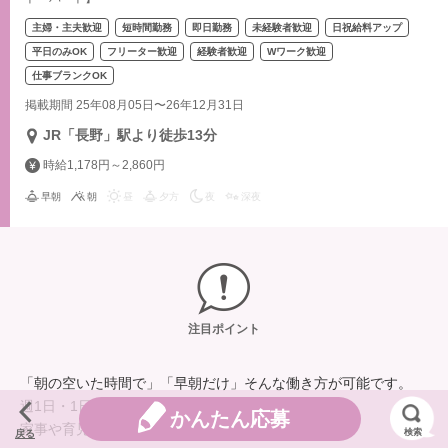
主婦・主夫歓迎
短時間勤務
即日勤務
未経験者歓迎
日祝給料アップ
平日のみOK
フリーター歓迎
経験者歓迎
Wワーク歓迎
仕事ブランクOK
掲載期間 25年08月05日〜26年12月31日
JR「長野」駅より徒歩13分
時給1,178円～2,860円
早朝
朝
昼
夕方
夜
深夜
注目ポイント
「朝の空いた時間で」「早朝だけ」そんな働き方が可能です。
週1日・1日30分から勤務OK。
かんたん応募
家事や育児の合間を有効活用しませんか？
検索
戻る