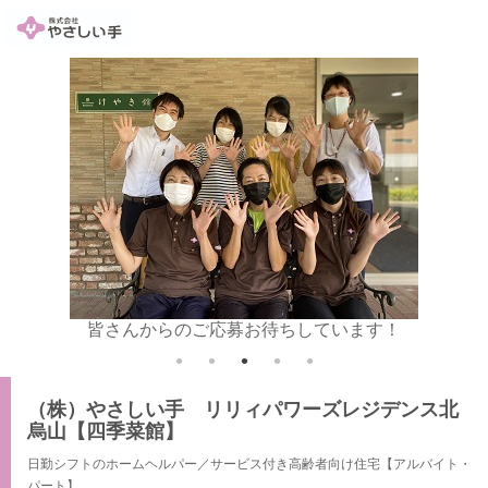
皆さんからのご応募お待ちしています！
パソ
（株）やさしい手 リリィパワーズレジデンス北
烏山【四季菜館】
日勤シフトのホームヘルパー／サービス付き高齢者向け住宅【アルバイト・
パート】