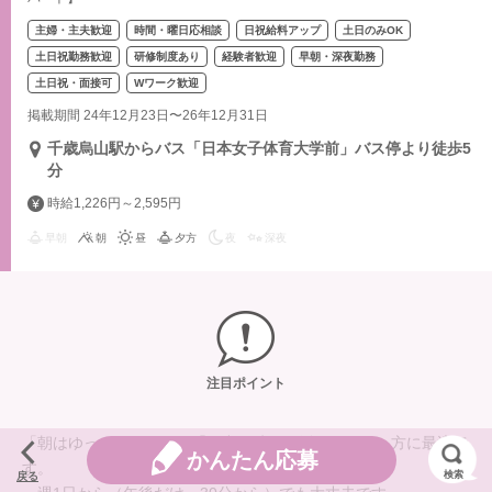
主婦・主夫歓迎
時間・曜日応相談
日祝給料アップ
土日のみOK
土日祝勤務歓迎
研修制度あり
経験者歓迎
早朝・深夜勤務
土日祝・面接可
Wワーク歓迎
掲載期間 24年12月23日〜26年12月31日
千歳烏山駅からバス「日本女子体育大学前」バス停より徒歩5
分
時給1,226円～2,595円
早朝
朝
昼
夕方
夜
深夜
注目ポイント
「朝はゆっくりしたい」「日中の時間を活用したい」方に最適で
かんたん応募
す。
検索
戻る