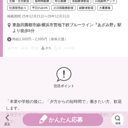
主婦・主夫歓迎
短時間勤務
即日勤務
未経験者歓迎
日祝給料アップ
社員登用あり
平日のみOK
土日祝勤務歓迎
経験者歓迎
大量募集
掲載期間 25年12月21日〜26年12月31日
東急田園都市線/横浜市営地下鉄ブルーライン『あざみ野』駅
より徒歩5分
時給2,000円～2,595円（身体介護）
早朝
朝
昼
夕方
夜
深夜
注目ポイント
「本業や学校の後に」「夕方からの短時間で」働きたい方、歓迎
します。
各種手当てが充実しており、直行直帰もOKなので効率的に働け
かんたん応募
ます。
検索
戻る