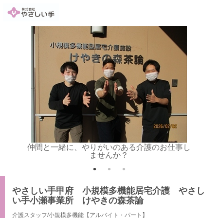
トしま
仲間と一緒に、やりがいのある介護のお仕事し
利用者
ませんか？
やさしい手甲府 小規模多機能居宅介護 やさし
い手小瀬事業所 けやきの森茶論
介護スタッフ/小規模多機能【アルバイト・パート】