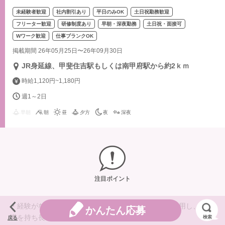
未経験者歓迎
社内割引あり
平日のみOK
土日祝勤務歓迎
フリーター歓迎
研修制度あり
早朝・深夜勤務
土日祝・面接可
Wワーク歓迎
仕事ブランクOK
掲載期間 26年05月25日〜26年09月30日
JR身延線、甲斐住吉駅もしくは南甲府駅から約2ｋｍ
時給1,120円~1,180円
週1～2日
早朝
朝
昼
夕方
夜
深夜
注目ポイント
・経験がない方でも会社補助による資格取得制度を利用し、手に
かんたん応募
職を持ち長く就労頂ける環境を整えております。
検索
戻る