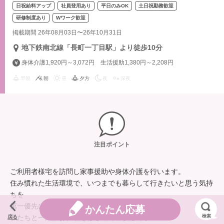
日祝給料アップ
社員登用あり
平日のみOK
土日祝勤務歓迎
研修制度あり
Wワーク歓迎
掲載期間 26年08月03日〜26年10月31日
地下鉄南北線「長町一丁目駅」より徒歩10分
身体介護1,920円～3,072円 生活援助1,380円～2,208円
早朝
朝
昼
夕方
夜
深夜
注目ポイント
ご利用者様宅を訪問し家事援助や身体介護を行います。
住み慣れた生活環境で、いつまでも暮らして行きたいと思う気持
ちを
第一優先に考えてご支援させて頂いています。
かんたん応募
私たちと一緒にお仕事をはじめてみませんか？
検索
戻る