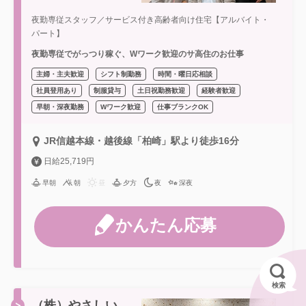
夜勤専従スタッフ／サービス付き高齢者向け住宅【アルバイト・
パート】
夜勤専従でがっつり稼ぐ、Wワーク歓迎のサ高住のお仕事
主婦・主夫歓迎
シフト制勤務
時間・曜日応相談
社員登用あり
制服貸与
土日祝勤務歓迎
経験者歓迎
早朝・深夜勤務
Wワーク歓迎
仕事ブランクOK
JR信越本線・越後線「柏崎」駅より徒歩16分
日給25,719円
早朝
朝
昼
夕方
夜
深夜
かんたん応募
検索
（株）やさしい