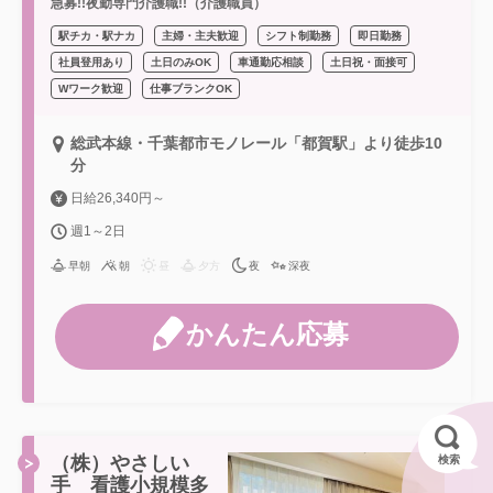
急募!!夜勤専門介護職!!（介護職員）
駅チカ・駅ナカ
主婦・主夫歓迎
シフト制勤務
即日勤務
社員登用あり
土日のみOK
車通勤応相談
土日祝・面接可
Wワーク歓迎
仕事ブランクOK
総武本線・千葉都市モノレール「都賀駅」より徒歩10
分
日給26,340円～
週1～2日
早朝
朝
昼
夕方
夜
深夜
かんたん応募
（株）やさしい
検索
手 看護小規模多